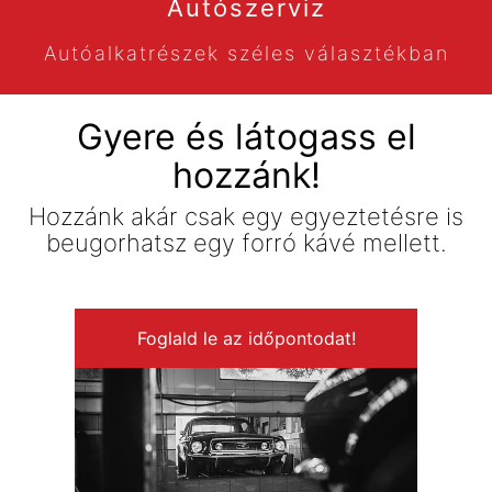
Autószerviz
Autóalkatrészek széles választékban
Gyere és látogass el
hozzánk!
Hozzánk akár csak egy egyeztetésre is
beugorhatsz egy forró kávé mellett.
Foglald le az időpontodat!