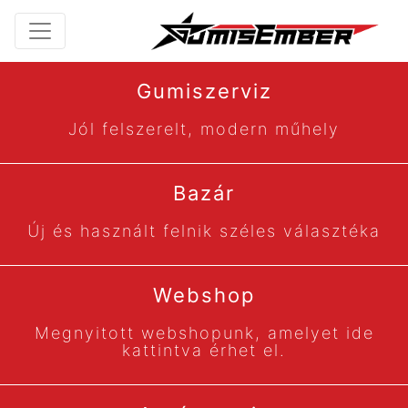
Gumiszerviz
Jól felszerelt, modern műhely
Bazár
Új és használt felnik széles választéka
Webshop
Megnyitott webshopunk, amelyet
ide
kattintva érhet el.