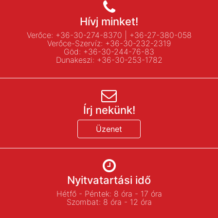
Hívj minket!
Verőce:
+36-30-274-8370
|
+36-27-380-058
Verőce-Szervíz:
+36-30-232-2319
Göd:
+36-30-244-76-83
Dunakeszi:
+36-30-253-1782
Írj nekünk!
Üzenet
Nyitvatartási idő
Hétfő - Péntek: 8 óra - 17 óra
Szombat: 8 óra - 12 óra