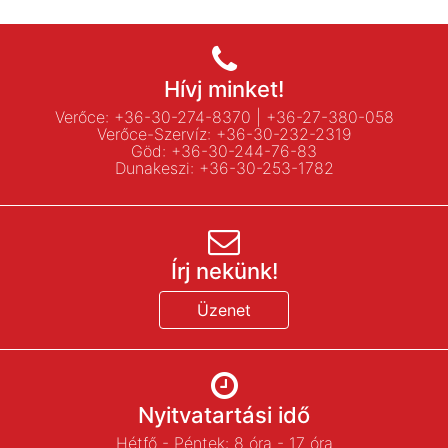
Hívj minket!
Verőce:
+36-30-274-8370
|
+36-27-380-058
Verőce-Szervíz:
+36-30-232-2319
Göd:
+36-30-244-76-83
Dunakeszi:
+36-30-253-1782
Írj nekünk!
Üzenet
Nyitvatartási idő
Hétfő - Péntek: 8 óra - 17 óra