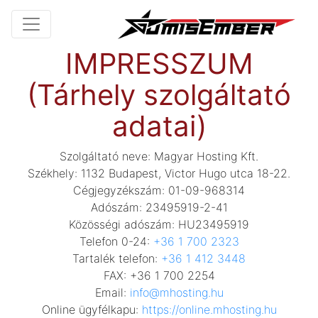
IMPRESSZUM
(Tárhely szolgáltató
adatai)
Szolgáltató neve: Magyar Hosting Kft.
Székhely: 1132 Budapest, Victor Hugo utca 18-22.
Cégjegyzékszám: 01-09-968314
Adószám: 23495919-2-41
Közösségi adószám: HU23495919
Telefon 0-24:
+36 1 700 2323
Tartalék telefon:
+36 1 412 3448
FAX: +36 1 700 2254
Email:
info@mhosting.hu
Online ügyfélkapu:
https://online.mhosting.hu