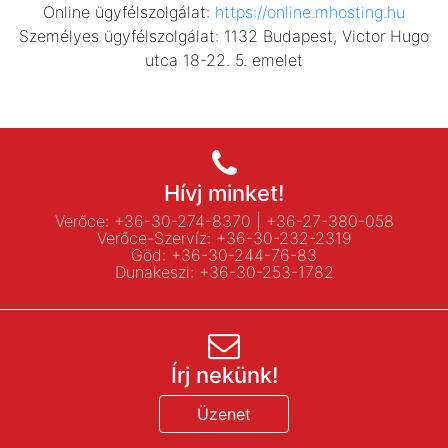
Online ügyfélszolgálat:
https://online.mhosting.hu
Személyes ügyfélszolgálat: 1132 Budapest, Victor Hugo
utca 18-22. 5. emelet
Hívj minket!
Verőce:
+36-30-274-8370
|
+36-27-380-058
Verőce-Szervíz:
+36-30-232-2319
Göd:
+36-30-244-76-83
Dunakeszi:
+36-30-253-1782
Írj nekünk!
Üzenet