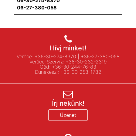
06-30-274-8370
06-27-380-058
Hívj minket!
Verőce:
+36-30-274-8370
|
+36-27-380-058
Verőce-Szervíz:
+36-30-232-2319
Göd:
+36-30-244-76-83
Dunakeszi:
+36-30-253-1782
Írj nekünk!
Üzenet