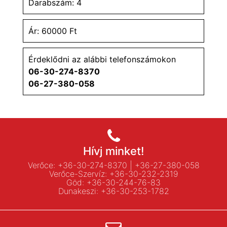
Darabszám: 4
Ár: 60000 Ft
Érdeklődni az alábbi telefonszámokon
06-30-274-8370
06-27-380-058
Hívj minket!
Verőce:
+36-30-274-8370
|
+36-27-380-058
Verőce-Szervíz:
+36-30-232-2319
Göd:
+36-30-244-76-83
Dunakeszi:
+36-30-253-1782