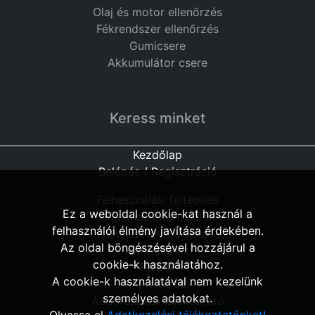
Olaj és motor ellenőrzés
Fékrendszer ellenőrzés
Gumicsere
Akkumulátor csere
Keress minket
Kezdőlap
Belépés / Regisztráció
Felhasználási feltételek
Ez a weboldal cookie-kat használ a
Általános információk
felhasználói élmény javítása érdekében.
Gumiszerviz árlista
Az oldal böngészésével hozzájárul a
Autószerviz
cookie-k használatához.
Rólunk
A cookie-k használatával nem kezelünk
Impresszum
személyes adatokat.
Adatkezelési tájékoztató