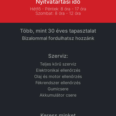
Nyitvatartási idő
Hétfő - Péntek: 8 óra - 17 óra
Szombat: 8 óra - 12 óra
Több, mint 30 éves tapasztalat
Bizalommal fordulhatsz hozzánk
Szerviz:
Teljes körű szerviz
Elektronikai ellenőrzés
Olaj és motor ellenőrzés
Fékrendszer ellenőrzés
Gumicsere
Akkumulátor csere
Keress minket