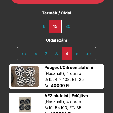
Termék / Oldal
6
15
30
Oldalszám
Első oldal
Előző
Tovább
Utolsó olda
« «
«
2
3
4
»
» »
Peugeot/Citroen alufelni
(Használt), 4 darab
6/15, 4 x 108, ET: 25
Ár:
40000 Ft
AEZ alufelni | Felújítva
(Használt), 4 darab
8/19, 5x100, ET: 35