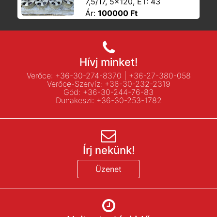
7,5/17, 5x120, ET: 43
Ár:
100000 Ft
Hívj minket!
Verőce:
+36-30-274-8370
|
+36-27-380-058
Verőce-Szervíz:
+36-30-232-2319
Göd:
+36-30-244-76-83
Dunakeszi:
+36-30-253-1782
Írj nekünk!
Üzenet