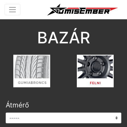
BAZÁR
Átmérő