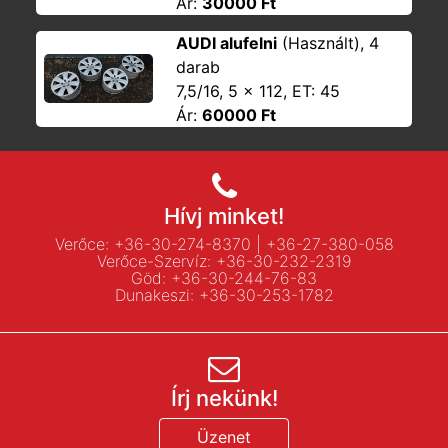
Ár:
30000 Ft
AUDI alufelni
(Használt), 4
darab
7,5/16, 5 x 112, ET: 45
Ár:
60000 Ft
Hívj minket!
Verőce:
+36-30-274-8370
|
+36-27-380-058
Verőce-Szervíz:
+36-30-232-2319
Göd:
+36-30-244-76-83
Dunakeszi:
+36-30-253-1782
Írj nekünk!
Üzenet