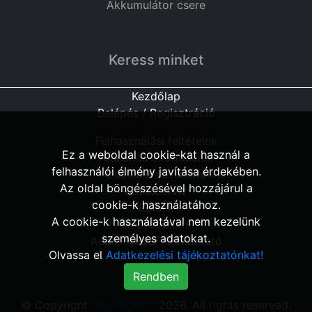
Akkumulátor csere
Keress minket
Kezdőlap
Belépés / Regisztráció
Felhasználási feltételek
Ez a weboldal cookie-kat használ a
Általános információk
felhasználói élmény javítása érdekében.
Gumiszerviz árlista
Az oldal böngészésével hozzájárul a
Autószerviz
cookie-k használatához.
Rólunk
A cookie-k használatával nem kezelünk
Impresszum
személyes adatokat.
Adatkezelési tájékoztató
Olvassa el
Adatkezelési tájékoztatónkat!
© Copyright
GAUSS KFT.
2026. All rights reserved.