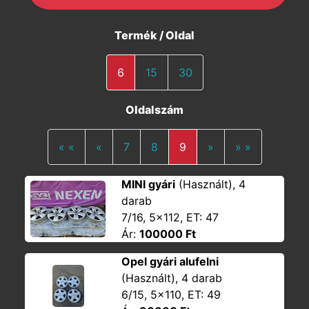
Termék / Oldal
6
15
30
Oldalszám
Első oldal
Előző
Tovább
Utolsó olda
« «
«
7
8
9
»
» »
MINI gyári
(Használt), 4
darab
7/16, 5x112, ET: 47
Ár:
100000 Ft
Opel gyári alufelni
(Használt), 4 darab
6/15, 5x110, ET: 49