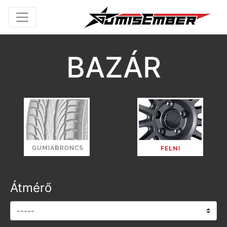
BAZÁR
Átmérő